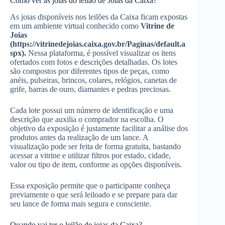
Como ver as joias do leilão de Joias da Caixa?
As joias disponíveis nos leilões da Caixa ficam expostas
em um ambiente virtual conhecido como
Vitrine de
Joias
(https://vitrinedejoias.caixa.gov.br/Paginas/default.a
spx).
Nessa plataforma, é possível visualizar os itens
ofertados com fotos e descrições detalhadas. Os lotes
são compostos por diferentes tipos de peças, como
anéis, pulseiras, brincos, colares, relógios, canetas de
grife, barras de ouro, diamantes e pedras preciosas.
Cada lote possui um número de identificação e uma
descrição que auxilia o comprador na escolha. O
objetivo da exposição é justamente facilitar a análise dos
produtos antes da realização de um lance. A
visualização pode ser feita de forma gratuita, bastando
acessar a vitrine e utilizar filtros por estado, cidade,
valor ou tipo de item, conforme as opções disponíveis.
Essa exposição permite que o participante conheça
previamente o que será leiloado e se prepare para dar
seu lance de forma mais segura e consciente.
Quando vai ter o leilão de joias da Caixa?