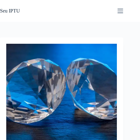
Pular
para
Seu IPTU
o
conteúdo