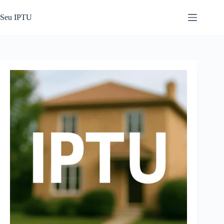
Pular
para
Seu IPTU
o
conteúdo