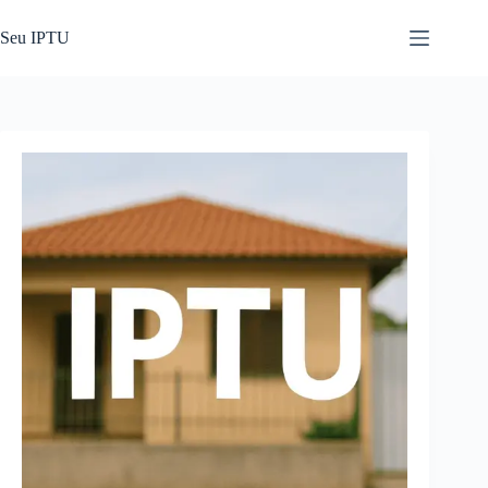
Pular
para
Seu IPTU
o
conteúdo