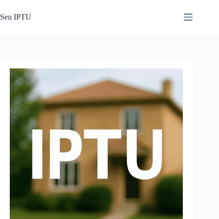
Pular
para
Seu IPTU
o
conteúdo