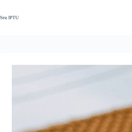
Pular
para
o
Seu IPTU
conteúdo