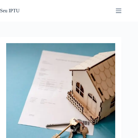
Pular
para
Seu IPTU
o
conteúdo