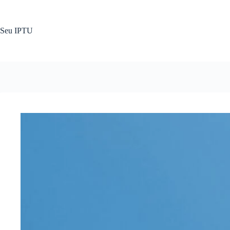
Pular
para
o
Seu IPTU
conteúdo