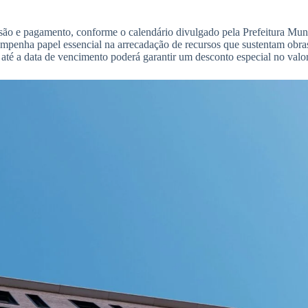
são e pagamento, conforme o calendário divulgado pela Prefeitura Mun
sempenha papel essencial na arrecadação de recursos que sustentam obr
té a data de vencimento poderá garantir um desconto especial no valor 