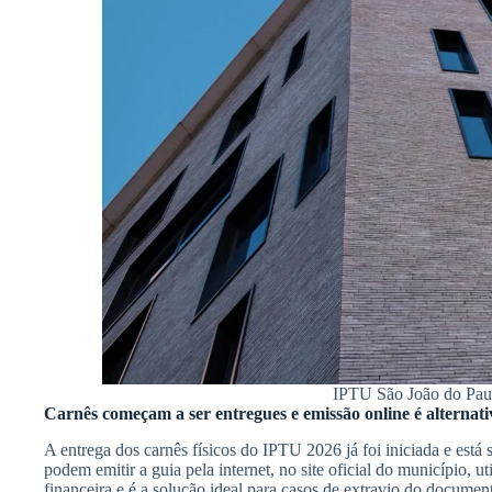
IPTU São João do Pau 
Carnês começam a ser entregues e emissão online é alternati
A entrega dos carnês físicos do IPTU 2026 já foi iniciada e está
podem emitir a guia pela internet, no site oficial do município, u
financeira e é a solução ideal para casos de extravio do documen