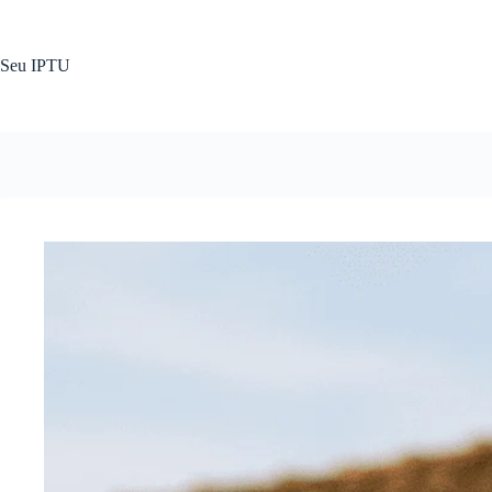
Pular
para
o
Seu IPTU
conteúdo