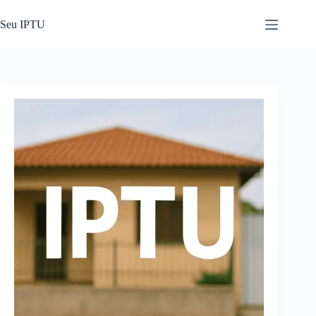
Pular
para
Seu IPTU
o
conteúdo