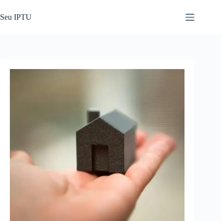
Pular
para
Seu IPTU
o
conteúdo