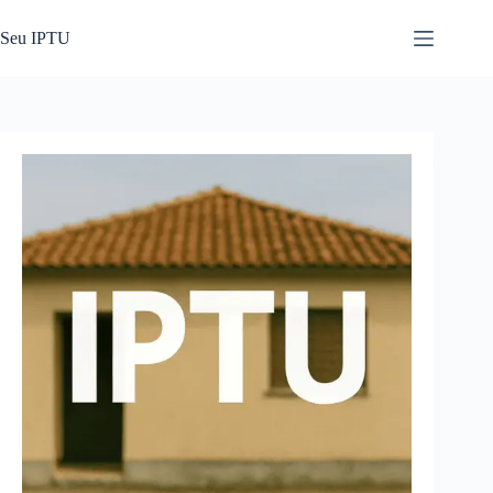
Pular
para
Seu IPTU
o
conteúdo