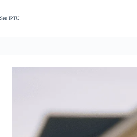
Pular
para
o
Seu IPTU
conteúdo