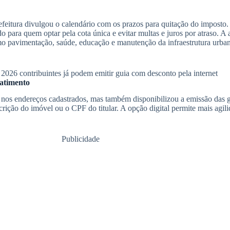
efeitura divulgou o calendário com os prazos para quitação do imposto.
do para quem optar pela cota única e evitar multas e juros por atraso. A
mo pavimentação, saúde, educação e manutenção da infraestrutura urban
2026 contribuintes já podem emitir guia com desconto pela internet
batimento
 nos endereços cadastrados, mas também disponibilizou a emissão das guia
crição do imóvel ou o CPF do titular. A opção digital permite mais agil
Publicidade