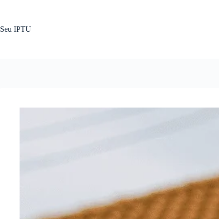
Pular
para
o
Seu IPTU
conteúdo