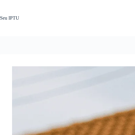
Pular
para
o
Seu IPTU
conteúdo