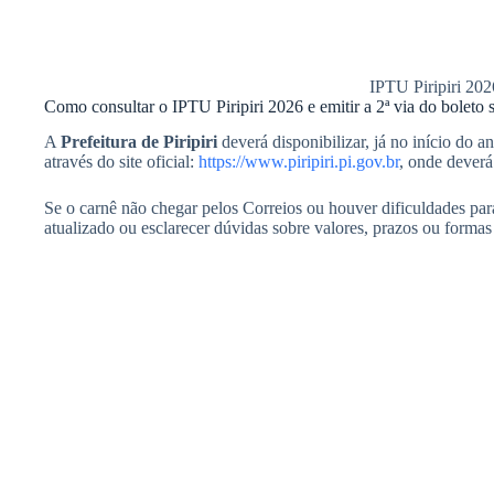
IPTU Piripiri 20
Como consultar o IPTU Piripiri 2026 e emitir a 2ª via do boleto
A
Prefeitura de Piripiri
deverá disponibilizar, já no início do a
através do site oficial:
https://www.piripiri.pi.gov.br
, onde dever
Se o carnê não chegar pelos Correios ou houver dificuldades para a
atualizado ou esclarecer dúvidas sobre valores, prazos ou forma