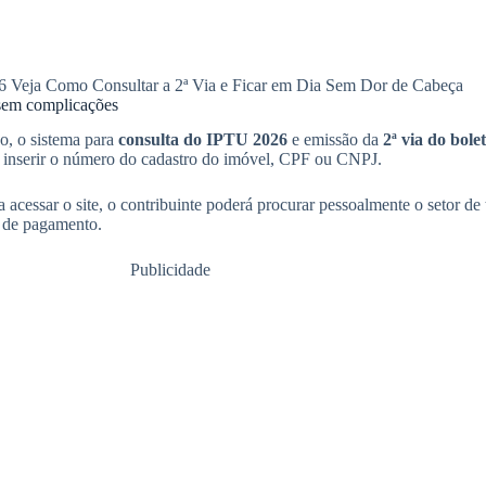
26 Veja Como Consultar a 2ª Via e Ficar em Dia Sem Dor de Cabeça
 sem complicações
no, o sistema para
consulta do IPTU 2026
e emissão da
2ª via do bole
á inserir o número do cadastro do imóvel, CPF ou CNPJ.
cessar o site, o contribuinte poderá procurar pessoalmente o setor de tr
s de pagamento.
Publicidade