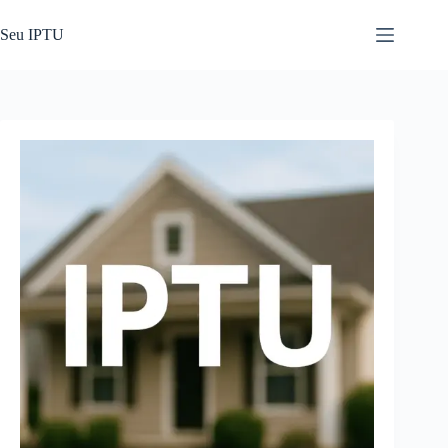
Pular
para
Seu IPTU
o
conteúdo