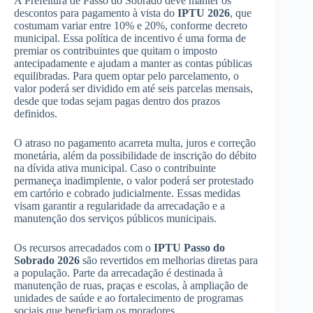
A Prefeitura de Passo do Sobrado deve manter os
descontos para pagamento à vista do
IPTU 2026
, que
costumam variar entre 10% e 20%, conforme decreto
municipal. Essa política de incentivo é uma forma de
premiar os contribuintes que quitam o imposto
antecipadamente e ajudam a manter as contas públicas
equilibradas. Para quem optar pelo parcelamento, o
valor poderá ser dividido em até seis parcelas mensais,
desde que todas sejam pagas dentro dos prazos
definidos.
O atraso no pagamento acarreta multa, juros e correção
monetária, além da possibilidade de inscrição do débito
na dívida ativa municipal. Caso o contribuinte
permaneça inadimplente, o valor poderá ser protestado
em cartório e cobrado judicialmente. Essas medidas
visam garantir a regularidade da arrecadação e a
manutenção dos serviços públicos municipais.
Os recursos arrecadados com o
IPTU Passo do
Sobrado 2026
são revertidos em melhorias diretas para
a população. Parte da arrecadação é destinada à
manutenção de ruas, praças e escolas, à ampliação de
unidades de saúde e ao fortalecimento de programas
sociais que beneficiam os moradores.