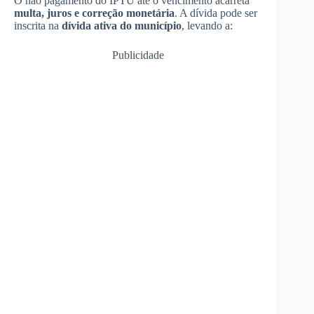
O não pagamento do IPTU até o vencimento acarreta
multa, juros e correção monetária
. A dívida pode ser
inscrita na
dívida ativa do município
, levando a:
Publicidade