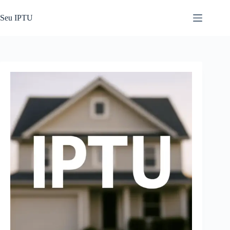
Pular
para
Seu IPTU
o
conteúdo