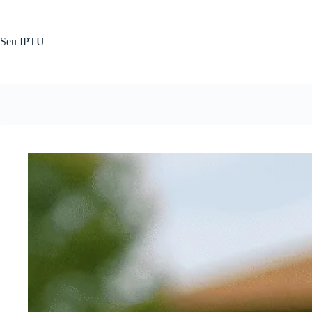
Pular
para
o
Seu IPTU
conteúdo