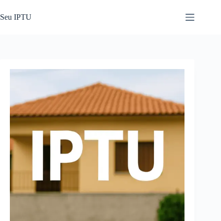
Pular
para
Seu IPTU
o
conteúdo