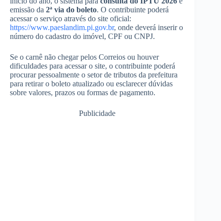
início do ano, o sistema para
consulta do IPTU 2026
e
emissão da
2ª via do boleto
. O contribuinte poderá
acessar o serviço através do site oficial:
https://www.paeslandim.pi.gov.br
, onde deverá inserir o
número do cadastro do imóvel, CPF ou CNPJ.
Se o carnê não chegar pelos Correios ou houver
dificuldades para acessar o site, o contribuinte poderá
procurar pessoalmente o setor de tributos da prefeitura
para retirar o boleto atualizado ou esclarecer dúvidas
sobre valores, prazos ou formas de pagamento.
Publicidade