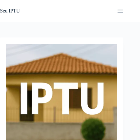
Pular
para
Seu IPTU
o
conteúdo