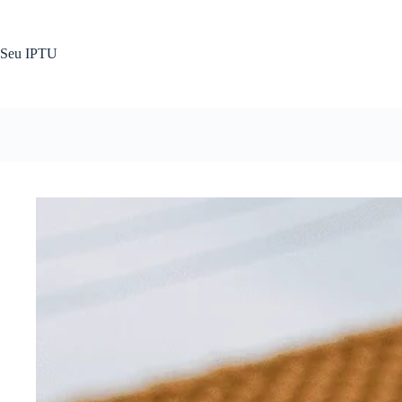
Pular
para
o
Seu IPTU
conteúdo