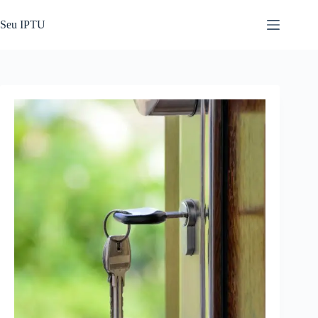
Pular
para
Seu IPTU
o
conteúdo