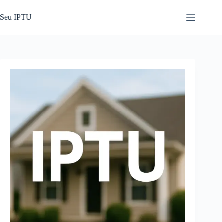
Pular
para
Seu IPTU
o
conteúdo