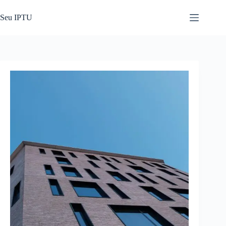
Pular
para
Seu IPTU
o
conteúdo