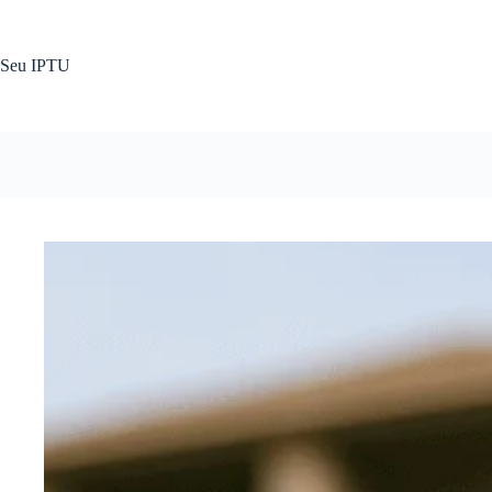
Pular
para
o
Seu IPTU
conteúdo