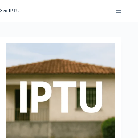
Pular
para
Seu IPTU
o
conteúdo