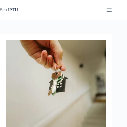
Pular
para
Seu IPTU
o
conteúdo