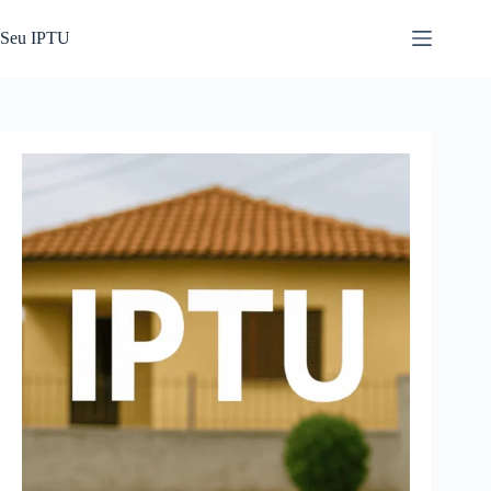
Pular
para
Seu IPTU
o
conteúdo