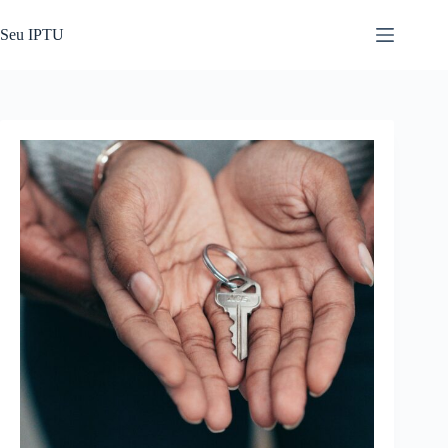
Pular
para
Seu IPTU
o
conteúdo