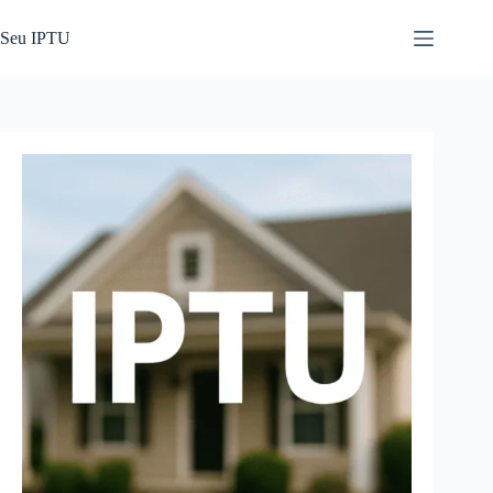
Pular
para
Seu IPTU
o
conteúdo