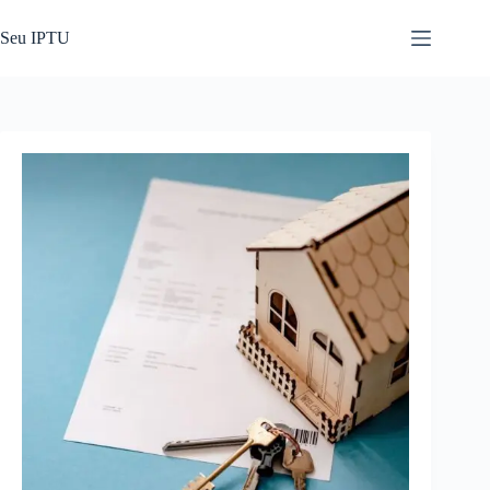
Pular
para
Seu IPTU
o
conteúdo