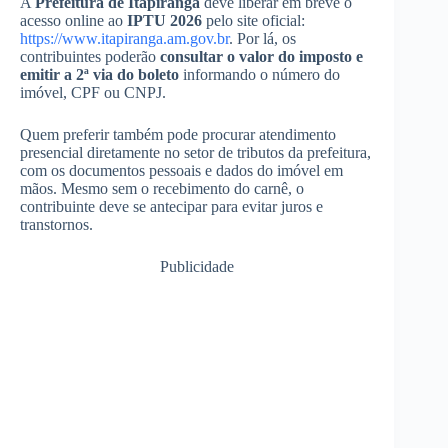
A
Prefeitura de Itapiranga
deve liberar em breve o
acesso online ao
IPTU 2026
pelo site oficial:
https://www.itapiranga.am.gov.br
. Por lá, os
contribuintes poderão
consultar o valor do imposto e
emitir a 2ª via do boleto
informando o número do
imóvel, CPF ou CNPJ.
Quem preferir também pode procurar atendimento
presencial diretamente no setor de tributos da prefeitura,
com os documentos pessoais e dados do imóvel em
mãos. Mesmo sem o recebimento do carnê, o
contribuinte deve se antecipar para evitar juros e
transtornos.
Publicidade