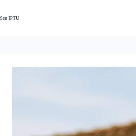
Pular
para
o
Seu IPTU
conteúdo