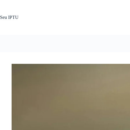
Pular
para
o
Seu IPTU
conteúdo