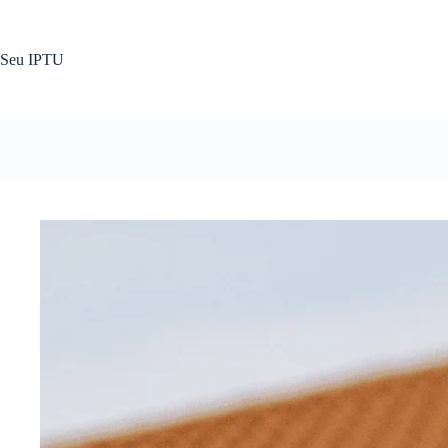
Pular
para
o
Seu IPTU
conteúdo