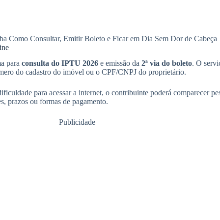
ba Como Consultar, Emitir Boleto e Ficar em Dia Sem Dor de Cabeça
ine
ema para
consulta do IPTU 2026
e emissão da
2ª via do boleto
. O servi
número do cadastro do imóvel ou o CPF/CNPJ do proprietário.
ficuldade para acessar a internet, o contribuinte poderá comparecer pes
res, prazos ou formas de pagamento.
Publicidade