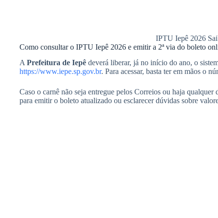
IPTU Iepê 2026 Sai
Como consultar o IPTU Iepê 2026 e emitir a 2ª via do boleto onl
A
Prefeitura de Iepê
deverá liberar, já no início do ano, o sist
https://www.iepe.sp.gov.br
. Para acessar, basta ter em mãos o 
Caso o carnê não seja entregue pelos Correios ou haja qualquer di
para emitir o boleto atualizado ou esclarecer dúvidas sobre valo