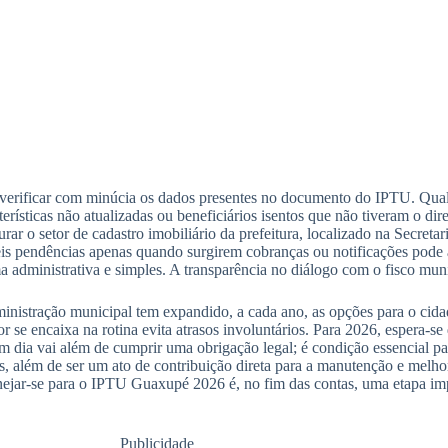
 verificar com minúcia os dados presentes no documento do IPTU. Qual
rísticas não atualizadas ou beneficiários isentos que não tiveram o dir
r o setor de cadastro imobiliário da prefeitura, localizado na Secretari
is pendências apenas quando surgirem cobranças ou notificações pode a
a administrativa e simples. A transparência no diálogo com o fisco mu
nistração municipal tem expandido, a cada ano, as opções para o cidad
se encaixa na rotina evita atrasos involuntários. Para 2026, espera-se 
dia vai além de cumprir uma obrigação legal; é condição essencial par
as, além de ser um ato de contribuição direta para a manutenção e melho
ejar-se para o IPTU Guaxupé 2026 é, no fim das contas, uma etapa impo
Publicidade