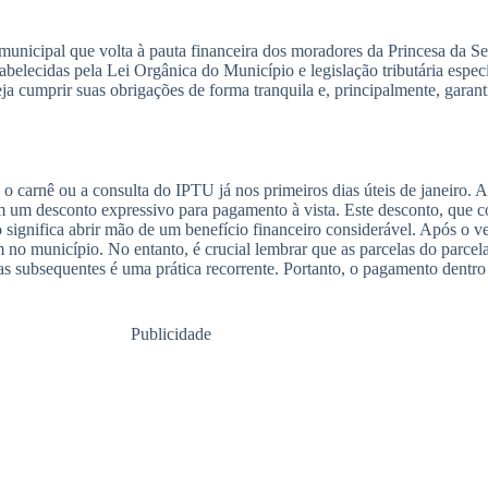
unicipal que volta à pauta financeira dos moradores da Princesa da Ser
tabelecidas pela Lei Orgânica do Município e legislação tributária especí
 cumprir suas obrigações de forma tranquila e, principalmente, garantir
o carnê ou a consulta do IPTU já nos primeiros dias úteis de janeiro. 
om um desconto expressivo para pagamento à vista. Este desconto, que 
zo significa abrir mão de um benefício financeiro considerável. Após o 
no município. No entanto, é crucial lembrar que as parcelas do parce
las subsequentes é uma prática recorrente. Portanto, o pagamento dent
Publicidade