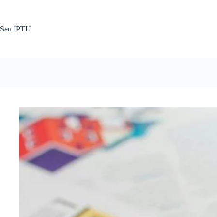
Pular
para
o
Seu IPTU
conteúdo