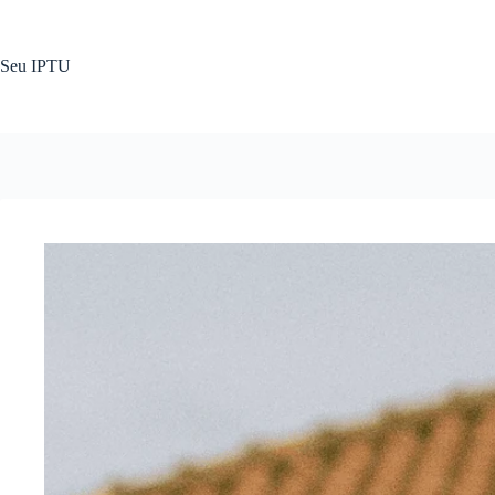
Pular
para
o
Seu IPTU
conteúdo