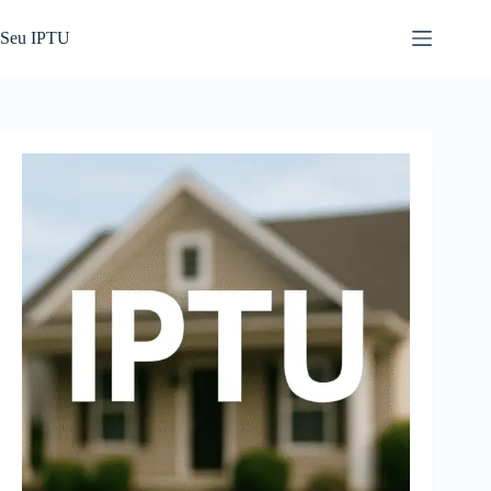
Pular
para
Seu IPTU
o
conteúdo