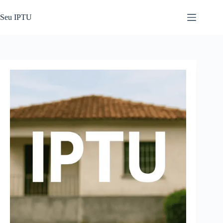
Pular
para
Seu IPTU
o
conteúdo