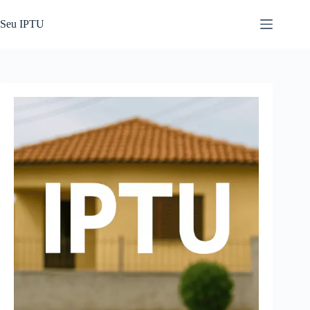
Pular
para
Seu IPTU
o
conteúdo