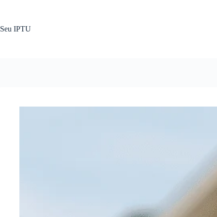
Pular
para
o
Seu IPTU
conteúdo