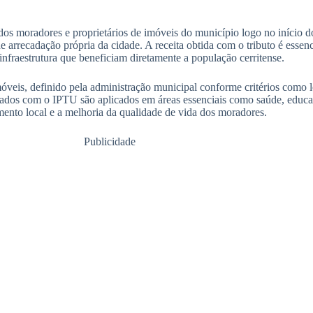
os moradores e proprietários de imóveis do município logo no início do
e arrecadação própria da cidade. A receita obtida com o tributo é essen
nfraestrutura que beneficiam diretamente a população cerritense.
óveis, definido pela administração municipal conforme critérios como l
adados com o IPTU são aplicados em áreas essenciais como saúde, educ
ento local e a melhoria da qualidade de vida dos moradores.
Publicidade