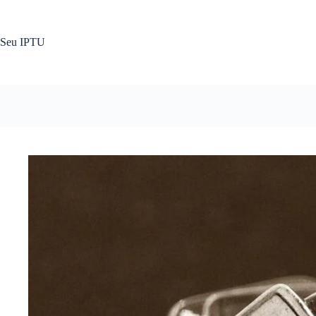
Pular
para
o
Seu IPTU
conteúdo