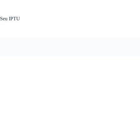
Pular
para
o
Seu IPTU
conteúdo