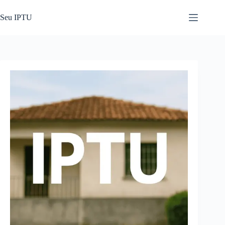
Pular
para
Seu IPTU
o
conteúdo