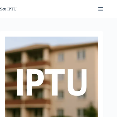
Pular
para
Seu IPTU
o
conteúdo