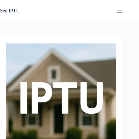
Pular
para
Seu IPTU
o
conteúdo