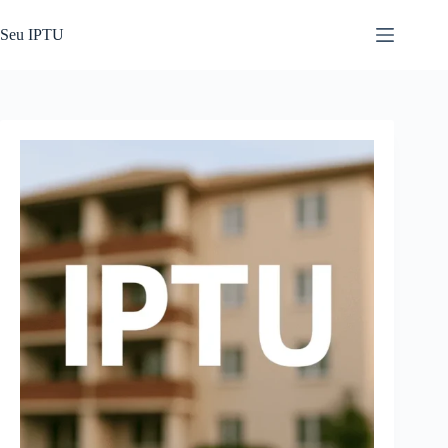
Pular
para
Seu IPTU
o
conteúdo