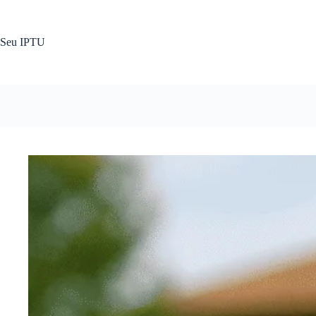
Pular
para
o
Seu IPTU
conteúdo