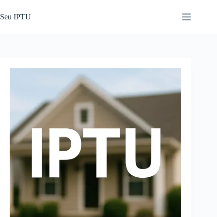
Pular
para
Seu IPTU
o
conteúdo