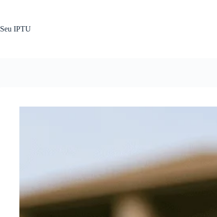
Pular
para
o
Seu IPTU
conteúdo